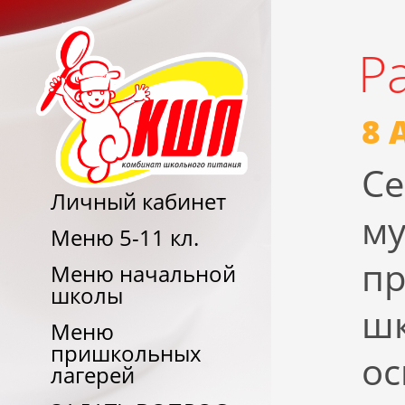
Р
8 
Се
Личный кабинет
му
Меню 5-11 кл.
пр
Меню начальной
школы
шк
Меню
пришкольных
ос
лагерей