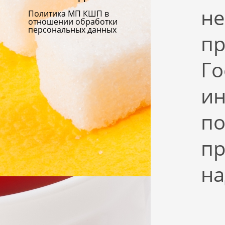
не
Политика МП КШП в
отношении обработки
персональных данных
пр
Го
ин
по
пр
на