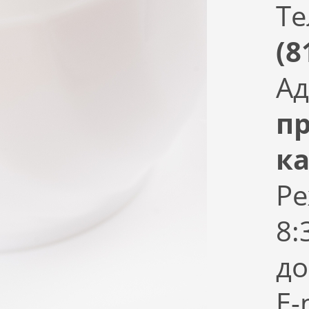
Те
(8
Ад
пр
ка
Ре
8:
до
E-