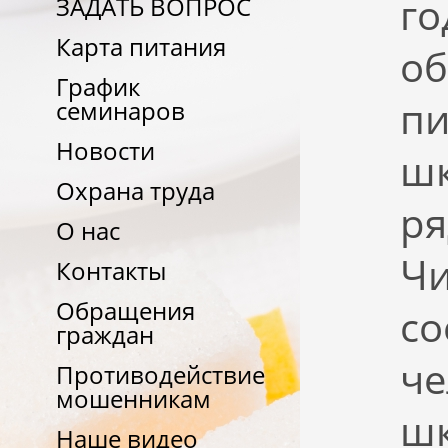
го
ЗАДАТЬ ВОПРОС
Карта питания
об
График
пи
семинаров
Новости
шк
Охрана труда
ря
О нас
Чи
Контакты
Обращения
со
граждан
че
Противодействие
мошенникам
шк
Наше видео