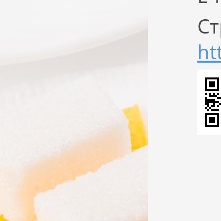
Ст
ht